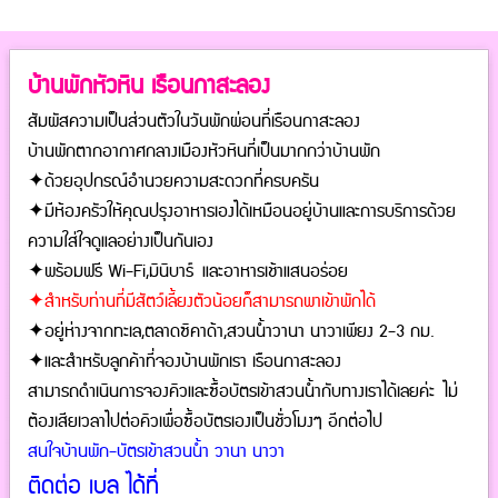
บ้านพักหัวหิน เรือนกาสะลอง
สัมผัสความเป็นส่วนตัวในวันพักผ่อนที่เรือนกาสะลอง
บ้านพักตากอากาศกลางเมืองหัวหินที่เป็นมากกว่าบ้านพัก
✦
ด้วยอุปกรณ์อำนวยความสะดวก
ที่ครบครัน
✦
มีห้องครัวให้คุณปรุงอาหารเองได้เหมือนอยู่บ้าน
และการบริการด้วย
ความใส่ใจดูแลอย่างเป็นกันเอง
✦
พร้อมฟรี Wi-Fi
,มินิบาร์
และอาหารเช้าแสนอร่อย
✦
สำหรับท่านที่มีสัตว์เลี้ยงตัวน้อยก็สามารถพาเข้าพักได้
✦
อยู่ห่างจากทะเล,ตลาดซิคาด้า,สวนน้ำวานา นาวาเพียง 2-3 กม.
✦
และสำหรับลูกค้าที่จองบ้านพักเรา เรือนกาสะลอง
สามารถดำเนินการจองคิว
และซื้อบัตรเข้าสวนน้ำกับทางเราได้เลยค่ะ
ไม่
ต้องเสียเวลาไปต่อคิวเพื่อซื้อบัตรเองเป็นชั่วโมงๆ อีกต่อไป
สนใจบ้านพัก-บัตรเข้าสวนน้ำ วานา นาวา
ติดต่อ เบล ได้ที่