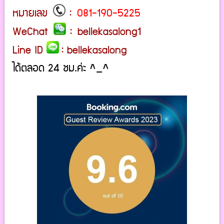
หมายเลข
:
081-190-5225
WeChat
: bellekasalong1
Line ID
: bellekasalong
ได้ตลอด 24 ชม.ค่ะ ^_^